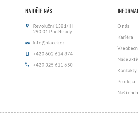
NAJDĚTE NÁS
INFORMA
Revoluční 1381/III
O nás
290 01 Poděbrady
Kariéra
info@placek.cz
Všeobecn
+420 602 614 874
Naše akti
+420 325 611 650
Kontakty
Prodejci
Naši obch