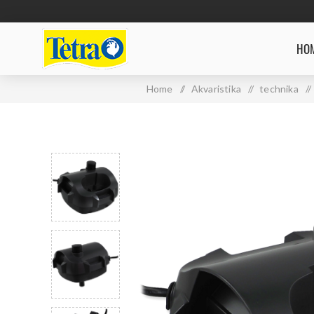
HOM
Home
/
Akvaristika
/
technika
/