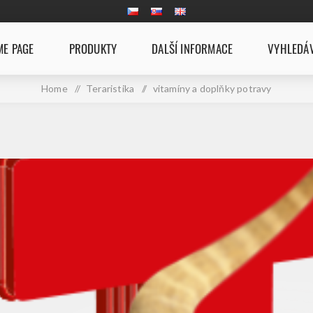
E PAGE
PRODUKTY
DALŠÍ INFORMACE
VYHLEDÁ
Home
/
Teraristika
/
vitamíny a doplňky potravy