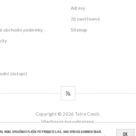
Adresy
Již navštívené
é obchodní podmínky
Sitemap
vity
odní zástupci
Copyright © 2026 Tetra Czech.
Všechna práva vyhrazena.
Powered by
nopCommerce
Designed by
Nop-Templates.com
EL WEBU, SPOLEČNOST PLAČEK PET PRODUCTS S.R.O., JAKO SPRÁVCE OSOBNÍCH ÚDAJŮ,
OK