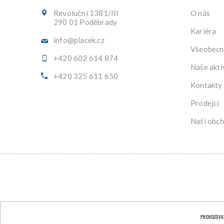
Revoluční 1381/III
O nás
290 01 Poděbrady
Kariéra
info@placek.cz
Všeobecn
+420 602 614 874
Naše akti
+420 325 611 650
Kontakty
Prodejci
Naši obch
PROVOZOVAT